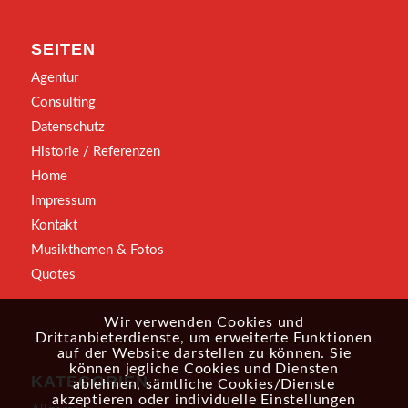
SEITEN
Agentur
Consulting
Datenschutz
Historie / Referenzen
Home
Impressum
Kontakt
Musikthemen & Fotos
Quotes
Wir verwenden Cookies und
Drittanbieterdienste, um erweiterte Funktionen
auf der Website darstellen zu können. Sie
können jegliche Cookies und Diensten
KATEGORIEN
ablehnen, sämtliche Cookies/Dienste
akzeptieren oder individuelle Einstellungen