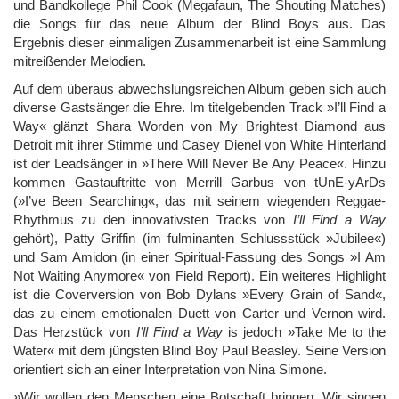
und Bandkollege Phil Cook (Megafaun, The Shouting Matches)
die Songs für das neue Album der Blind Boys aus. Das
Ergebnis dieser einmaligen Zusammenarbeit ist eine Sammlung
mitreißender Melodien.
Auf dem überaus abwechslungsreichen Album
geben sich auch
diverse Gastsänger die Ehre. Im titelgebenden Track »I’ll Find a
Way« glänzt Shara Worden von My Brightest Diamond aus
Detroit mit ihrer Stimme und Casey Dienel von White Hinterland
ist der Leadsänger in »There Will Never Be Any Peace«. Hinzu
kommen Gastauftritte von Merrill Garbus von tUnE-yArDs
(»I’ve Been Searching«, das mit seinem wiegenden Reggae-
Rhythmus zu den innovativsten Tracks von
I’ll Find a Way
gehört), Patty Griffin (im fulminanten Schlussstück »Jubilee«)
und Sam Amidon (in einer Spiritual-Fassung des Songs »I Am
Not Waiting Anymore« von Field Report). Ein weiteres Highlight
ist die Coverversion von Bob Dylans »Every Grain of Sand«,
das zu einem emotionalen Duett von Carter und Vernon wird.
Das Herzstück von
I’ll Find a Way
is jedoch »Take Me to the
Water« mit dem jüngsten Blind Boy Paul Beasley. Seine Version
orientiert sich an einer Interpretation von Nina Simone.
»Wir wollen den Menschen eine Botschaft bringen. Wir singen