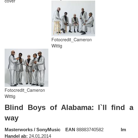
cover
Fotocredit_Cameron
Wittig
Fotocredit_Cameron
Wittig
Blind Boys of Alabama: I`ll find a
way
Masterworks / SonyMusic
EAN
88883740582
Im
Handel ab:
24.01.2014