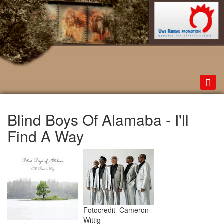
Toggl
navig
Blind Boys Of Alamaba - I'll
Find A Way
Fotocredit_Cameron
Wittig