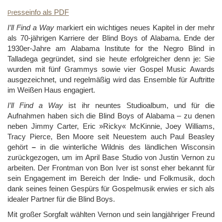
esseinfo als PDF
Pr
I’ll Find a Way
markiert ein wichtiges neues Kapitel in der mehr
als 70-jährigen Karriere der Blind Boys of Alabama. Ende der
1930er-Jahre am Alabama Institute for the Negro Blind in
Talladega gegründet, sind sie heute erfolgreicher denn je: Sie
wurden mit fünf Grammys sowie vier Gospel Music Awards
ausgezeichnet, und regelmäßig wird das Ensemble für Auftritte
im Weißen Haus engagiert.
I’ll Find a Way
ist ihr neuntes Studioalbum, und für die
Aufnahmen haben sich die Blind Boys of Alabama – zu denen
neben Jimmy Carter, Eric »Ricky« McKinnie, Joey Williams,
Tracy Pierce, Ben Moore seit Neuestem auch Paul Beasley
gehört
–
in die winterliche Wildnis des ländlichen Wisconsin
zurückgezogen, um im April Base Studio von Justin Vernon zu
arbeiten. Der Frontman von Bon Iver ist sonst eher bekannt für
sein Engagement im Bereich der Indie- und Folkmusik, doch
dank seines feinen Gespürs für Gospelmusik erwies er sich als
idealer Partner für die Blind Boys.
Mit großer Sorgfalt wählten Vernon und sein langjähriger Freund