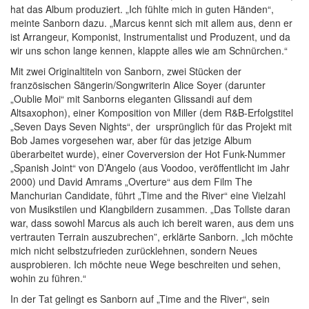
hat das Album produziert. „Ich fühlte mich in guten Händen“,
meinte Sanborn dazu. „Marcus kennt sich mit allem aus, denn er
ist Arrangeur, Komponist, Instrumentalist und Produzent, und da
wir uns schon lange kennen, klappte alles wie am Schnürchen.“
Mit zwei Originaltiteln von Sanborn, zwei Stücken der
französischen Sängerin/Songwriterin Alice Soyer (darunter
„Oublie Moi“ mit Sanborns eleganten Glissandi auf dem
Altsaxophon), einer Komposition von Miller (dem R&B-Erfolgstitel
„Seven Days Seven Nights“, der ursprünglich für das Projekt mit
Bob James vorgesehen war, aber für das jetzige Album
überarbeitet wurde), einer Coverversion der Hot Funk-Nummer
„Spanish Joint“ von D’Angelo (aus Voodoo, veröffentlicht im Jahr
2000) und David Amrams „Overture“ aus dem Film The
Manchurian Candidate, führt „Time and the River“ eine Vielzahl
von Musikstilen und Klangbildern zusammen. „Das Tollste daran
war, dass sowohl Marcus als auch ich bereit waren, aus dem uns
vertrauten Terrain auszubrechen”, erklärte Sanborn. „Ich möchte
mich nicht selbstzufrieden zurücklehnen, sondern Neues
ausprobieren. Ich möchte neue Wege beschreiten und sehen,
wohin zu führen.“
In der Tat gelingt es Sanborn auf „Time and the River“, sein