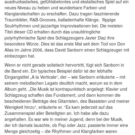
ausdrucksstarkes, gefühlsbetontes und ekstatisches Spiel auf ein
neues Niveau zu heben und wunderbare Farben und
Klanglandschaften zu erschaffen. Dazu tragen faszinierende
Traumbilder, R&B-Grooves, balladenhafte Klänge, flippige
Soulrhythmen und jazzartige Improvisationen bei. Die meisten
Titel dieser CD erhalten durch das unaufdringliche
polyrhythmische Spiel des Schlagzeugers Javier Diaz ihre
besondere Würze. Dies ist das erste Mal seit dem Tod von Don
Alias im Jahre 2006, dass David Sanborn einen Schlagzeuger mit
einbezogen hat.
Wenn er nicht gerade solistisch hervortritt, fügt sich Sanborn in
die Band ein. Ein typisches Beispiel dafür ist der lebhafte
Eingangstitel „A la Verticale“, der – wie Sanborn erläuterte – mit
seinem melodischen Legato deutlich macht, worum es in dem
Album geht. „Die Musik ist kontrapunktisch angelegt: Klavier und
Schlagzeug schaffen das Fundament, und dann kommen die
bescheidenen Beiträge des Gitarristen, des Bassisten und meiner
Wenigkeit hinzu“, erläuterte er. “Es kam jederzeit auf das
Zusammenspiel aller Beteiligten an. Ich habe alle dazu
angehalten. Es war wie in meiner Jugend, denn bei der Musik,
der ich damals lauschte, ob Pop oder Jazz, passierte immer eine
Menge gleichzeitig – die Rhythmen und Klangfarben waren