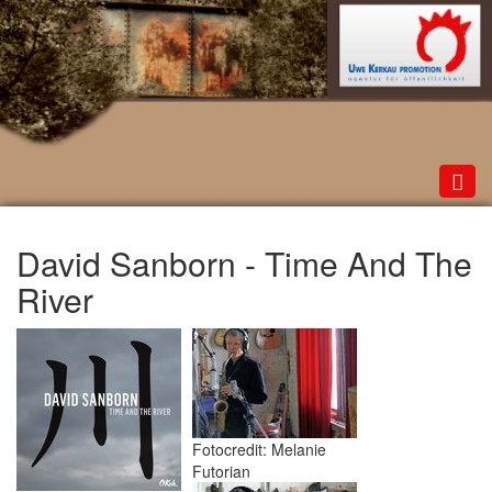
Toggl
navig
David Sanborn - Time And The
River
Fotocredit: Melanie
Futorian