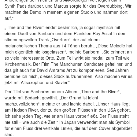
Synth Pads darüber, und Marcus sorgte für das Overdubbing. Wir
machten die Demo in meinem eigenen Studio und nahmen dort
auf.“
„Time and the River“ endet besinnlich, ja sogar mystisch mit
einem Duett von Sanborn und dem Pianisten Roy Assaf in dem
stimmungsvollen Track „Overture“, der auf einem
melancholischen Thema aus 14 Tönen beruht. „Diese Melodie hat
mich eigentlich nie losgelassen“, meinte Sanborn. „Sie erinnert an
so viele interessante Orte. Zum Teil wirkt sie modal, zum Teil wie
Kirchenmusik. Der Film The Manchurian Candidate gefiel mir, und
das gilt auch für David Amrams Art zu komponieren. Seit Jahren
bemühe ich mich, dieses Stück aufzunehmen. Also machen wir es
jetzt mit Altsaxophon und Klavier.”
Der Titel von Sanborns neuem Album, „Time and the River“,
wurde mit Bedacht gewählt. „Der Grund ist leicht
nachzuvollziehen“, meinte er und lachte dabei. „Unser Haus liegt
am Hudson River, der zu den großen Flüssen in den USA gehört.
Ich sehe jeden Tag, wie er am Haus vorbeifließt. Der Fluss steht
nie still – wie auch die Zeit.“ In Japan verwendet man als Symbol
für einen Fluss drei vertikale Linien, die auf dem Cover abgebildet
sind.