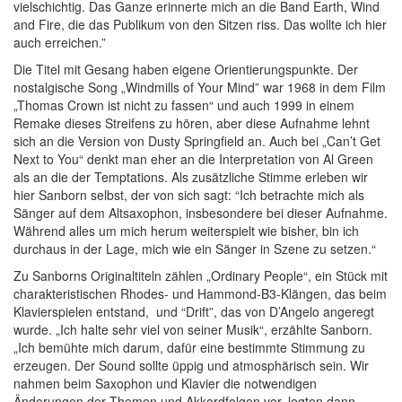
vielschichtig. Das Ganze erinnerte mich an die Band Earth, Wind
and Fire, die das Publikum von den Sitzen riss. Das wollte ich hier
auch erreichen.”
Die Titel mit Gesang haben eigene Orientierungspunkte. Der
nostalgische Song „Windmills of Your Mind” war 1968 in dem Film
„Thomas Crown ist nicht zu fassen“ und auch 1999 in einem
Remake dieses Streifens zu hören, aber diese Aufnahme lehnt
sich an die Version von Dusty Springfield an. Auch bei „Can’t Get
Next to You“ denkt man eher an die Interpretation von Al Green
als an die der Temptations. Als zusätzliche Stimme erleben wir
hier Sanborn selbst, der von sich sagt: “Ich betrachte mich als
Sänger auf dem Altsaxophon, insbesondere bei dieser Aufnahme.
Während alles um mich herum weiterspielt wie bisher, bin ich
durchaus in der Lage, mich wie ein Sänger in Szene zu setzen.“
Zu Sanborns Originaltiteln zählen „Ordinary People“, ein Stück mit
charakteristischen Rhodes- und Hammond-B3-Klängen, das beim
Klavierspielen entstand, und “Drift”, das von D’Angelo angeregt
wurde. „Ich halte sehr viel von seiner Musik“, erzählte Sanborn.
„Ich bemühte mich darum, dafür eine bestimmte Stimmung zu
erzeugen. Der Sound sollte üppig und atmosphärisch sein. Wir
nahmen beim Saxophon und Klavier die notwendigen
Änderungen der Themen und Akkordfolgen vor, legten dann