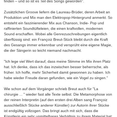
finden – und so ist es Teil des Songs geworden".
Zusätzlichen Groove liefern die Laureau-Brüder, deren Arbeit an
Produktion und Mix man den Elektropop-Hintergrund anmerkt. So
entsteht ein faszinierender Mix aus Chanson, Indie- Pop und
raffinierten Soundtüfteleien, die einen kraftvollen, modernen
Sound erschaffen. Wobei alle Genrezuschreibungen eigentlich
überflüssig sind: ein Françoiz Breut-Stück bleibt durch die Kraft
des Gesangs immer erkennbar und versprüht eine eigene Magie,
die der Sängerin so leicht niemand nachmacht.
"Ich lege viel Wert darauf, dass meine Stimme im Mix ihren Platz
hat. Ich denke, dass ich das inzwischen besser beherrsche, als
früher. Ich hoffe, mehr Sicherheit damit gewonnen zu haben. Ich
habe wieder Freude daran gefunden, wie ein Vogel zu singen."
Wie schon auf dem Vorgänger schrieb Breut auch für "La
chirurgie ... " wieder fast alle Texte selbst. Die Metamorphose von
der reinen Interpretin (auf den ersten drei Alben sang Françoiz
ausschließlich Stücke anderer Künstler) zur Autorin ihrer Stücke
ist endgültig vollzogen. Das bringt auch mit sich, dass die
Künstlerin ein sehr unmittelbares Verhältnis zu ihrem Material hat: