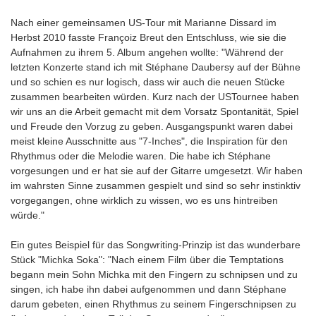
Nach einer gemeinsamen US-Tour mit Marianne Dissard im
Herbst 2010 fasste Françoiz Breut den Entschluss, wie sie die
Aufnahmen zu ihrem 5. Album angehen wollte: "Während der
letzten Konzerte stand ich mit Stéphane Daubersy auf der Bühne
und so schien es nur logisch, dass wir auch die neuen Stücke
zusammen bearbeiten würden. Kurz nach der USTournee haben
wir uns an die Arbeit gemacht mit dem Vorsatz Spontanität, Spiel
und Freude den Vorzug zu geben. Ausgangspunkt waren dabei
meist kleine Ausschnitte aus "7-Inches", die Inspiration für den
Rhythmus oder die Melodie waren. Die habe ich Stéphane
vorgesungen und er hat sie auf der Gitarre umgesetzt. Wir haben
im wahrsten Sinne zusammen gespielt und sind so sehr instinktiv
vorgegangen, ohne wirklich zu wissen, wo es uns hintreiben
würde."
Ein gutes Beispiel für das Songwriting-Prinzip ist das wunderbare
Stück "Michka Soka": "Nach einem Film über die Temptations
begann mein Sohn Michka mit den Fingern zu schnipsen und zu
singen, ich habe ihn dabei aufgenommen und dann Stéphane
darum gebeten, einen Rhythmus zu seinem Fingerschnipsen zu