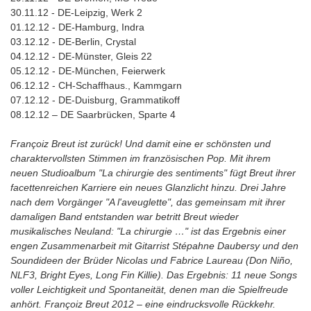
30.11.12 - DE-Leipzig, Werk 2
01.12.12 - DE-Hamburg, Indra
03.12.12 - DE-Berlin, Crystal
04.12.12 - DE-Münster, Gleis 22
05.12.12 - DE-München, Feierwerk
06.12.12 - CH-Schaffhaus., Kammgarn
07.12.12 - DE-Duisburg, Grammatikoff
08.12.12 – DE Saarbrücken, Sparte 4
Françoiz Breut ist zurück! Und damit eine er schönsten und
charaktervollsten Stimmen im französischen Pop. Mit ihrem
neuen Studioalbum "La chirurgie des sentiments" fügt Breut ihrer
facettenreichen Karriere ein neues Glanzlicht hinzu. Drei Jahre
nach dem Vorgänger "A l'aveuglette", das gemeinsam mit ihrer
damaligen Band entstanden war betritt Breut wieder
musikalisches Neuland: "La chirurgie …" ist das Ergebnis einer
engen Zusammenarbeit mit Gitarrist Stépahne Daubersy und den
Soundideen der Brüder Nicolas und Fabrice Laureau (Don Niño,
NLF3, Bright Eyes, Long Fin Killie). Das Ergebnis: 11 neue Songs
voller Leichtigkeit und Spontaneität, denen man die Spielfreude
anhört. Françoiz Breut 2012 – eine eindrucksvolle Rückkehr.