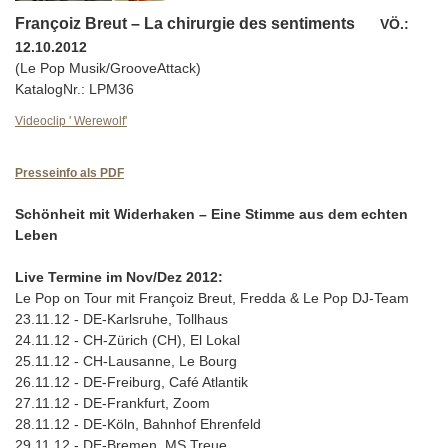
Françoiz Breut – La chirurgie des sentiments
VÖ.:
12.10.2012
(Le Pop Musik/GrooveAttack)
KatalogNr.: LPM36
Videoclip ' Werewolf'
Presseinfo als PDF
Schönheit mit Widerhaken – Eine Stimme aus dem echten
Leben
Live Termine im Nov/Dez 2012:
Le Pop on Tour mit Françoiz Breut, Fredda & Le Pop DJ-Team
23.11.12 - DE-Karlsruhe, Tollhaus
24.11.12 - CH-Zürich (CH), El Lokal
25.11.12 - CH-Lausanne, Le Bourg
26.11.12 - DE-Freiburg, Café Atlantik
27.11.12 - DE-Frankfurt, Zoom
28.11.12 - DE-Köln, Bahnhof Ehrenfeld
29.11.12 - DE-Bremen, MS Treue