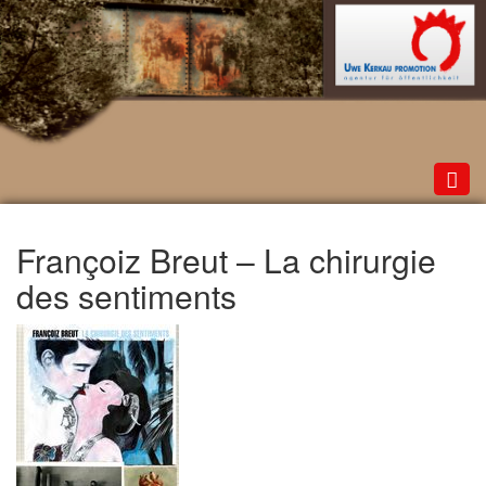
Toggl
navig
Françoiz Breut – La chirurgie
des sentiments