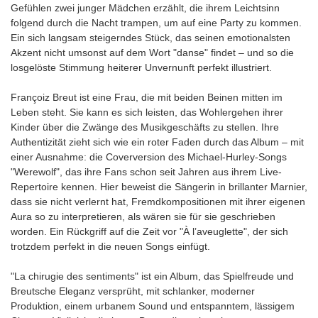
Gefühlen zwei junger Mädchen erzählt, die ihrem Leichtsinn
folgend durch die Nacht trampen, um auf eine Party zu kommen.
Ein sich langsam steigerndes Stück, das seinen emotionalsten
Akzent nicht umsonst auf dem Wort "danse" findet – und so die
losgelöste Stimmung heiterer Unvernunft perfekt illustriert.
Françoiz Breut ist eine Frau, die mit beiden Beinen mitten im
Leben steht. Sie kann es sich leisten, das Wohlergehen ihrer
Kinder über die Zwänge des Musikgeschäfts zu stellen. Ihre
Authentizität zieht sich wie ein roter Faden durch das Album – mit
einer Ausnahme: die Coverversion des Michael-Hurley-Songs
"Werewolf", das ihre Fans schon seit Jahren aus ihrem Live-
Repertoire kennen. Hier beweist die Sängerin in brillanter Marnier,
dass sie nicht verlernt hat, Fremdkompositionen mit ihrer eigenen
Aura so zu interpretieren, als wären sie für sie geschrieben
worden. Ein Rückgriff auf die Zeit vor "À l’aveuglette", der sich
trotzdem perfekt in die neuen Songs einfügt.
"La chirugie des sentiments" ist ein Album, das Spielfreude und
Breutsche Eleganz versprüht, mit schlanker, moderner
Produktion, einem urbanem Sound und entspanntem, lässigem