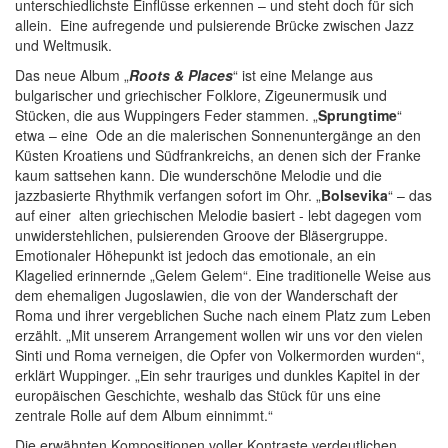
unterschiedlichste Einflüsse erkennen – und steht doch für sich
allein. Eine aufregende und pulsierende Brücke zwischen Jazz
und Weltmusik.
Das neue Album „
Roots & Places
“ ist eine Melange aus
bulgarischer und griechischer Folklore, Zigeunermusik und
Stücken, die aus Wuppingers Feder stammen. „
Sprungtime
“
etwa – eine Ode an die malerischen Sonnenuntergänge an den
Küsten Kroatiens und Südfrankreichs, an denen sich der Franke
kaum sattsehen kann. Die wunderschöne Melodie und die
jazzbasierte Rhythmik verfangen sofort im Ohr. „
Bolsevika
“ – das
auf einer alten griechischen Melodie basiert - lebt dagegen vom
unwiderstehlichen, pulsierenden Groove der Bläsergruppe.
Emotionaler Höhepunkt ist jedoch das emotionale, an ein
Klagelied erinnernde „Gelem Gelem“. Eine traditionelle Weise aus
dem ehemaligen Jugoslawien, die von der Wanderschaft der
Roma und ihrer vergeblichen Suche nach einem Platz zum Leben
erzählt. „Mit unserem Arrangement wollen wir uns vor den vielen
Sinti und Roma verneigen, die Opfer von Volkermorden wurden“,
erklärt Wuppinger. „Ein sehr trauriges und dunkles Kapitel in der
europäischen Geschichte, weshalb das Stück für uns eine
zentrale Rolle auf dem Album einnimmt.“
Die erwähnten Kompositionen voller Kontraste verdeutlichen