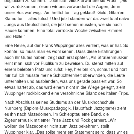
beglücken zu können. Doch statt Glück erwartete sie Frust. „Als
wir zurückkamen, rieben wir uns verwundert die Augen, denn
unser Bus war weg. Am helllichten Tag geklaut! Geld, Gitarren,
Klamotten – alles futsch! Und jetzt standen wir da: zwei total naive
Jungs aus Deutschland, die jetzt sehen mussten, wie sie nach
Hause kommen. Eine total verrückte Woche zwischen Himmel
und Hölle.“
Eine Reise, auf der Frank Wuppinger alles verliert, was er hat. So
könnte, so muss man es wohl sehen. Dass diese Erfahrungen
auch ihr Gutes haben, zeigt sich erst später. „Als Straßenmusiker
lernt man, sich vor Publikum zu beweisen. Du stehst mitten auf
einem belebten Platz und rufst: Hey, hier bin ich, schaut und hört
mir zu! Ich musste meine Schüchternheit überwinden, die Leute
unterhalten und ausblenden, was uns gerade passiert war. So
etwas härtet ab, das wird einem nicht in die Wiege gelegt“, zieht
Wuppinger rückblickend eine versöhnliche Bilanz des Italien-Trips.
Nach Abschluss seines Studiums an der Musikhochschule
Nürnberg (Diplom-Musikpädagogik, Hauptfach Jazzgitarre) zieht
es ihn nach Mazedonien. Im Schlepptau eine Band, die
Zigeunermusik mit einer Prise Jazz und Rock garniert. „Wir
wollten die Mazedonier nicht zum Jazz bekehren“, stellt
Wuppinger klar. „Das sollte mehr ein Statement sein: dass wir es