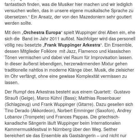
fantastisch finden, was die Musiker hier machen und wir lediglich
versuchen wollen, das in unsere eigene musikalische Sprache zu
übersetzen.“ Ein Ansatz, der von den Mazedoniern sehr goutiert
werden sollte.
Mit dem „
Orchestra Europa
“ spielt Wuppinger drei Alben ein, ehe
sich die Band im Jahr 2011 auflöst. Nachfolger wird das personell
völlig neu besetzte „
Frank Wuppinger Arkestra
“. Ein Ensemble,
dessen Mitglieder Folklore mit Jazz, Flamenco und klassischen
Tönen vermischen und dabei viel Raum für Improvisation lassen.
In dieser äußerst lebendigen, herzerwärmenden Mixtur gehen
traditionelle nahtlos in moderne Klänge über. Musik, die zielsicher
im Ohr verfängt, ohne eine gewisse Komplexität vermissen zu
lassen.
Der Rumpf des Arkestras besteht aus einem Quartett: Gustavo
Strauß (Geige), Marco Kühnl (Bass); Matthias Rosenbauer
(Schlagzeug) und Frank Wuppinger (Gitarre). Dazu gesellen sich
Tino Derado (Akkordeon), Norbert Emminger (Saxofon), Andrey
Lobanov (Trompete) und Frances Pappas. Die griechisch-
kanadische Sängerin läuft Wuppinger beim Internationalen
Kammermusikfestival in Nürnberg über den Weg. Seither
bereichert sie das Ensemble als Gastsängerin – und nicht nur