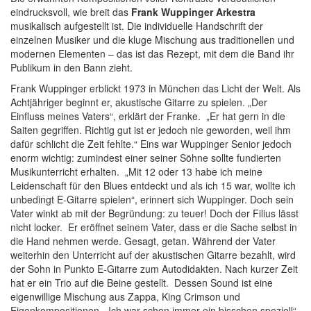
eindrucksvoll, wie breit das
Frank Wuppinger Arkestra
musikalisch aufgestellt ist. Die individuelle Handschrift der
einzelnen Musiker und die kluge Mischung aus traditionellen und
modernen Elementen – das ist das Rezept, mit dem die Band ihr
Publikum in den Bann zieht.
Frank Wuppinger erblickt 1973 in München das Licht der Welt. Als
Achtjähriger beginnt er, akustische Gitarre zu spielen. „Der
Einfluss meines Vaters“, erklärt der Franke. „Er hat gern in die
Saiten gegriffen. Richtig gut ist er jedoch nie geworden, weil ihm
dafür schlicht die Zeit fehlte.“ Eins war Wuppinger Senior jedoch
enorm wichtig: zumindest einer seiner Söhne sollte fundierten
Musikunterricht erhalten. „Mit 12 oder 13 habe ich meine
Leidenschaft für den Blues entdeckt und als ich 15 war, wollte ich
unbedingt E-Gitarre spielen“, erinnert sich Wuppinger. Doch sein
Vater winkt ab mit der Begründung: zu teuer! Doch der Filius lässt
nicht locker. Er eröffnet seinem Vater, dass er die Sache selbst in
die Hand nehmen werde. Gesagt, getan. Während der Vater
weiterhin den Unterricht auf der akustischen Gitarre bezahlt, wird
der Sohn in Punkto E-Gitarre zum Autodidakten. Nach kurzer Zeit
hat er ein Trio auf die Beine gestellt. Dessen Sound ist eine
eigenwillige Mischung aus Zappa, King Crimson und
Eigenkompositionen. „Ich war schon immer ein bisschen speziell“,