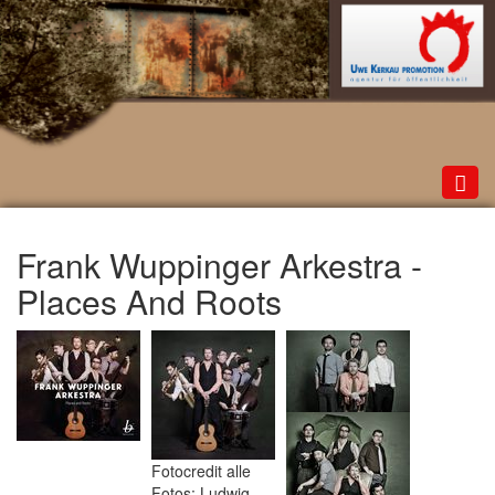
Toggl
navig
Frank Wuppinger Arkestra -
Places And Roots
Fotocredit alle
Fotos: Ludwig