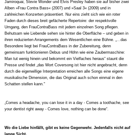
Jamiroquai, Stevie Wonder und Elvis Presley haben sie auf bisher zwei
Alben »Frau Contra Bass« (2007) und »Saal 3« (2009) und in
zahlreichen Konzerten präsentiert. Nur eins zieht sich wie ein roter
Faden durch dieses breit gefächerte Repertoire: der respektvolle
Umgang, den FrauContraBass mit jedem einzelnen Song pflegen.
Behutsam wie Liebende sehen sie hinter die Oberfläche – und geben in
ihren reduzierten Arrangements dem Wesentlichen eine Bühne. „…das
Besondere liegt bei FrauContraBass in der Zubereitung, denn
gemeinsam funktionieren Debus und Höhn wie eine Zaubermaschine:
Man tut wenig hinein und bekommt ein Vielfaches heraus“ staunt die
Presse und findet „das Wort Coversong ist hier nicht angebracht, denn
durch die eigenwillige Interpretation erreichen alle Songs eine eigene
musikalische Dimension, die das Original auch schon einmal in den
Schatten stellen kann."
„Comes a headache, you can lose it in a day - Comes a toothache, see
your dentist right away - Comes love, nothing can be done“.
Wo die Liebe hinfällt, gibt es keine Gegenwehr. Jedenfalls nicht auf
lange Sicht.