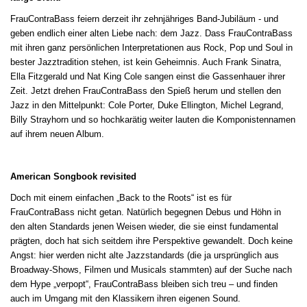
FrauContraBass feiern derzeit ihr zehnjähriges Band-Jubiläum - und
geben endlich einer alten Liebe nach: dem Jazz. Dass FrauContraBass
mit ihren ganz persönlichen Interpretationen aus Rock, Pop und Soul in
bester Jazztradition stehen, ist kein Geheimnis. Auch Frank Sinatra,
Ella Fitzgerald und Nat King Cole sangen einst die Gassenhauer ihrer
Zeit. Jetzt drehen FrauContraBass den Spieß herum und stellen den
Jazz in den Mittelpunkt: Cole Porter, Duke Ellington, Michel Legrand,
Billy Strayhorn und so hochkarätig weiter lauten die Komponistennamen
auf ihrem neuen Album.
American Songbook revisited
Doch mit einem einfachen „Back to the Roots“ ist es für
FrauContraBass nicht getan. Natürlich begegnen Debus und Höhn in
den alten Standards jenen Weisen wieder, die sie einst fundamental
prägten, doch hat sich seitdem ihre Perspektive gewandelt. Doch keine
Angst: hier werden nicht alte Jazzstandards (die ja ursprünglich aus
Broadway-Shows, Filmen und Musicals stammten) auf der Suche nach
dem Hype „verpopt“, FrauContraBass bleiben sich treu – und finden
auch im Umgang mit den Klassikern ihren eigenen Sound.