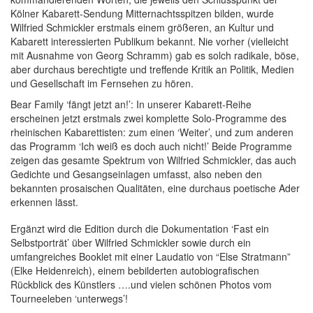
Kölner Kabarett-Sendung Mitternachtsspitzen bilden, wurde
Wilfried Schmickler erstmals einem größeren, an Kultur und
Kabarett interessierten Publikum bekannt. Nie vorher (vielleicht
mit Ausnahme von Georg Schramm) gab es solch radikale, böse,
aber durchaus berechtigte und treffende Kritik an Politik, Medien
und Gesellschaft im Fernsehen zu hören.
Bear Family ‘fängt jetzt an!’: In unserer Kabarett-Reihe
erscheinen jetzt erstmals zwei komplette Solo-Programme des
rheinischen Kabarettisten: zum einen ‘Weiter’, und zum anderen
das Programm ‘Ich weiß es doch auch nicht!’ Beide Programme
zeigen das gesamte Spektrum von Wilfried Schmickler, das auch
Gedichte und Gesangseinlagen umfasst, also neben den
bekannten prosaischen Qualitäten, eine durchaus poetische Ader
erkennen lässt.
Ergänzt wird die Edition durch die Dokumentation ‘Fast ein
Selbstporträt’ über Wilfried Schmickler sowie durch ein
umfangreiches Booklet mit einer Laudatio von “Else Stratmann”
(Elke Heidenreich), einem bebilderten autobiografischen
Rückblick des Künstlers ….und vielen schönen Photos vom
Tourneeleben ‘unterwegs’!