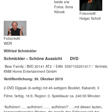
beide s/w
Fotos: Ilona
Klimek
Fotocredit:
Holger Scholl
Fotocredit:
WDR
Wilfried Schmickler
Schmickler – Schöne Aussicht DVD
Bear Family / BVD 20141 AT2 / EAN 5397102201417 / Vertrieb:
KNM Home Entertainment GmbH
Veröffentlichung: 30. Oktober 2015
2-DVD Digipak (6-seitig) mit 40-seitigem Booklet, Kabarett, 3
Filme, farbig, 16:9, Region: 0, Spieldauer ca. 240:00 Minuten
“Aufhören!……aufhören!……. aufhören!!”…..mit diesen lauten,
kommandierenden Worten, die jeweils den Schlusspunkt der