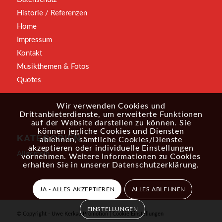
Historie / Referenzen
Home
Impressum
Kontakt
Musikthemen & Fotos
Quotes
Wir verwenden Cookies und
Drittanbieterdienste, um erweiterte Funktionen
auf der Website darstellen zu können. Sie
können jegliche Cookies und Diensten
KATEGORIEN
ablehnen, sämtliche Cookies/Dienste
akzeptieren oder individuelle Einstellungen
Allgemein
vornehmen. Weitere Informationen zu Cookies
erhalten Sie in unserer
Datenschutzerklärung
.
JA - ALLES AKZEPTIEREN
ALLES ABLEHNEN
EINSTELLUNGEN
© Copyright - Uwe Kerkau Promotion |
Cookie Einstellungen