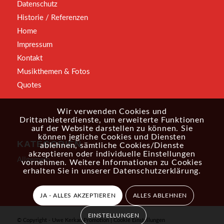
Datenschutz
Historie / Referenzen
Home
Impressum
Kontakt
Musikthemen & Fotos
Quotes
Wir verwenden Cookies und
Drittanbieterdienste, um erweiterte Funktionen
auf der Website darstellen zu können. Sie
können jegliche Cookies und Diensten
KATEGORIEN
ablehnen, sämtliche Cookies/Dienste
akzeptieren oder individuelle Einstellungen
Allgemein
vornehmen. Weitere Informationen zu Cookies
erhalten Sie in unserer
Datenschutzerklärung
.
JA - ALLES AKZEPTIEREN
ALLES ABLEHNEN
EINSTELLUNGEN
© Copyright - Uwe Kerkau Promotion |
Cookie Einstellungen