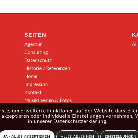
SEITEN
K
Agentur
Al
Consulting
Datenschutz
Historie / Referenzen
Home
Impressum
Kontakt
Musikthemen & Fotos
Quotes
ste, um erweiterte Funktionen auf der Website darstellen
akzeptieren oder individuelle Einstellungen vornehmen. 
in unserer
Datenschutzerklärung
.
JA - ALLES AKZEPTIEREN
ALLES ABLEHNEN
EINSTELLUNGEN