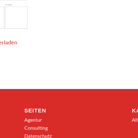
erladen
SEITEN
K
Agentur
Al
Consulting
Datenschutz