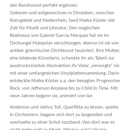
den Bandsound perfekt ergänzen.
Geboren und aufgewachsen in Dinslaken, zwischen
Ruhrgebiet und Niederrhein, fand Maika Küster viel
Zeit für Musik und Literatur. Den magischen
Realismus von Gabriel García Márquez hat sie im
Dschungel Malaysias verschlungen, ebenso ist sie von
antiker griechischer Dichtkunst fasziniert. Ihre Mutter,
eine bildende Künstlerin, schenkte ihr ein Talent zur
ausdrucksstarken Abstraktion ihr Vater „versorgte“ sie
mit einer umfangreichen Vinylplattensammlung. Darin
entdeckte Maika Küster u.a. den besagten Progressive
Rock, von Jefferson Airplane bis zu Child In Time. Mit
neun Jahren begann sie, animiert von Ian
Anderson und Jethro Tull, Querflöte zu lernen, spielte
in Orchestern, begann sich dort zu langweilen und
wechselte zu einer Schul-Jazzband. Von dort war es
nicht mehr weit zu Monk, Mingus und Coltrane,