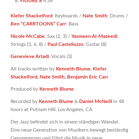
FIGURE 8
4:34
Kiefer Shackelford
: Keyboards /
Nate Smith
: Drums /
Ben “CARRTOONS” Carr
: Bass
Nicole McCabe
: Sax (2, 3) /
Yasmeen Al-Mazeedi
:
Strings (3, 6, 8) /
Paul Castelluzzo
: Guitar (8)
Genevieve Artadi
: Vocals (3)
All tracks written by
Kenneth Blume, Kiefer
Shackelford, Nate Smith, Benjamin Eric Carr
Produced by
Kenneth Blume
Recorded by
Kenneth Blume
&
Daniel McNeill
in 48
hours at Putnam Hill, Los Angeles, CA
Der Jazz befindet sich in einem ständigen Wandel.
Eine neue Generation von Musikern bewegt beständig
Genregrenzen und führt die Musik in neue