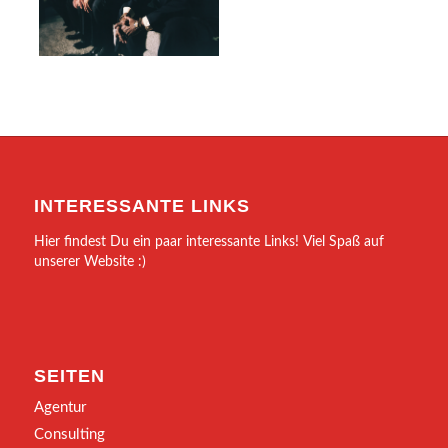
INTERESSANTE LINKS
Hier findest Du ein paar interessante Links! Viel Spaß auf
unserer Website :)
SEITEN
Agentur
Consulting