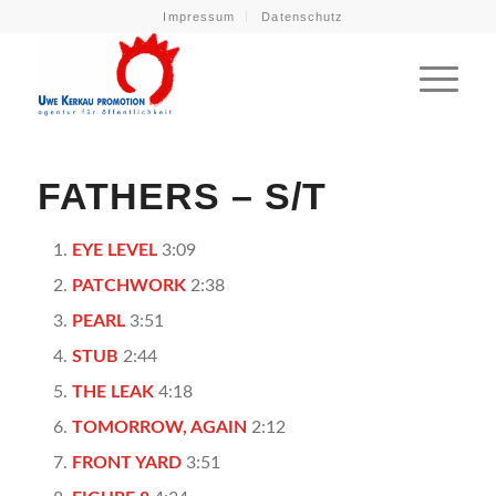
Impressum
Datenschutz
FATHERS – S/T
EYE LEVEL
3:09
PATCHWORK
2:38
PEARL
3:51
STUB
2:44
THE LEAK
4:18
TOMORROW, AGAIN
2:12
FRONT YARD
3:51