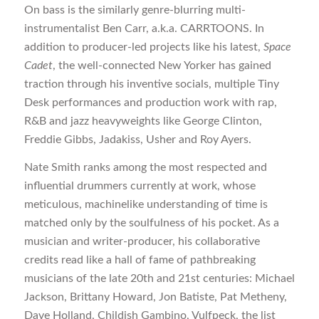
On bass is the similarly genre-blurring multi-
instrumentalist Ben Carr, a.k.a. CARRTOONS. In
addition to producer-led projects like his latest,
Space
Cadet
, the well-connected New Yorker has gained
traction through his inventive socials, multiple Tiny
Desk performances and production work with rap,
R&B and jazz heavyweights like George Clinton,
Freddie Gibbs, Jadakiss, Usher and Roy Ayers.
Nate Smith ranks among the most respected and
influential drummers currently at work, whose
meticulous, machinelike understanding of time is
matched only by the soulfulness of his pocket. As a
musician and writer-producer, his collaborative
credits read like a hall of fame of pathbreaking
musicians of the late 20th and 21st centuries: Michael
Jackson, Brittany Howard, Jon Batiste, Pat Metheny,
Dave Holland, Childish Gambino, Vulfpeck, the list