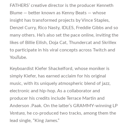
FATHERS’ creative director is the producer Kenneth
Blume — better known as Kenny Beats — whose
insight has transformed projects by Vince Staples,
Denzel Curry, Rico Nasty, IDLES, Freddie Gibbs and so
many others. He’s also set the pace online, inviting the
likes of Billie Eilish, Doja Cat, Thundercat and Skrillex
to participate in his viral concepts across Twitch and
YouTube.
Keyboardist Kiefer Shackelford, whose moniker is
simply Kiefer, has earned acclaim for his original
music, with its uniquely atmospheric blend of jazz,
electronic and hip-hop. As a collaborator and
producer his credits include Terrace Martin and
Anderson .Paak. On the latter’s GRAMMY-winning LP
Ventura
, he co-produced two tracks, among them the
lead single, “King James.”