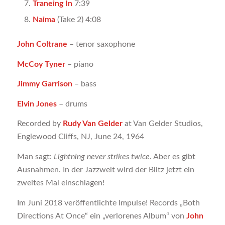
Traneing In
7:39
Naima
(Take 2) 4:08
John Coltrane
– tenor saxophone
McCoy Tyner
– piano
Jimmy Garrison
– bass
Elvin Jones
– drums
Recorded by
Rudy Van Gelder
at Van Gelder Studios,
Englewood Cliffs, NJ, June 24, 1964
Man sagt:
Lightning never strikes twice
. Aber es gibt
Ausnahmen. In der Jazzwelt wird der Blitz jetzt ein
zweites Mal einschlagen!
Im Juni 2018 veröffentlichte Impulse! Records „Both
Directions At Once“ ein „verlorenes Album“ von
John