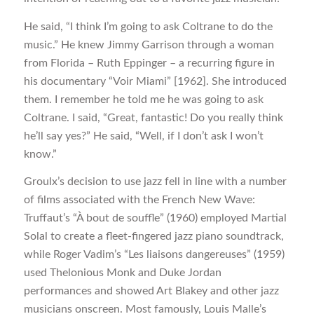
He said, “I think I’m going to ask Coltrane to do the
music.” He knew Jimmy Garrison through a woman
from Florida – Ruth Eppinger – a recurring figure in
his documentary “Voir Miami” [1962]. She introduced
them. I remember he told me he was going to ask
Coltrane. I said, “Great, fantastic! Do you really think
he’ll say yes?” He said, “Well, if I don’t ask I won’t
know.”
Groulx’s decision to use jazz fell in line with a number
of films associated with the French New Wave:
Truffaut’s “À bout de souffle” (1960) employed Martial
Solal to create a fleet-fingered jazz piano soundtrack,
while Roger Vadim’s “Les liaisons dangereuses” (1959)
used Thelonious Monk and Duke Jordan
performances and showed Art Blakey and other jazz
musicians onscreen. Most famously, Louis Malle’s