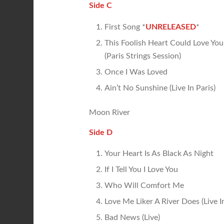
Side C
First Song *
UNRELEASED
*
This Foolish Heart Could Love You
(Paris Strings Session)
Once I Was Loved
Ain’t No Sunshine (Live In Paris)
Moon River
Side D
Your Heart Is As Black As Night
If I Tell You I Love You
Who Will Comfort Me
Love Me Liker A River Does (Live In
Bad News (Live)