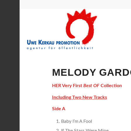
MELODY GARD
HER Very First
Best OF
Collection
Including Two New Tracks
Side A
Baby I’m A Fool
If The Stars Were Mine