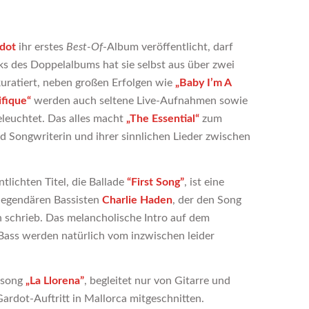
dot
ihr erstes
Best-Of
-Album veröffentlicht, darf
s des Doppelalbums hat sie selbst aus über zwei
ratiert, neben großen Erfolgen wie
„Baby I’m A
ifique“
werden auch seltene Live-Aufnahmen sowie
leuchtet. Das alles macht
„The Essential“
zum
nd Songwriterin und ihrer sinnlichen Lieder zwischen
tlichten Titel, die Ballade
“First Song”
, ist eine
legendären Bassisten
Charlie Haden
, der den Song
 schrieb. Das melancholische Intro auf dem
Bass werden natürlich vom inzwischen leider
ksong
„La Llorena”
, begleitet nur von Gitarre und
rdot-Auftritt in Mallorca mitgeschnitten.