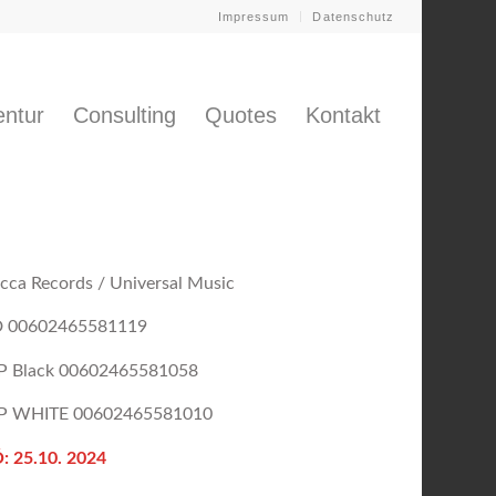
Impressum
Datenschutz
ntur
Consulting
Quotes
Kontakt
cca Records / Universal Music
 00602465581119
P Black 00602465581058
P WHITE 00602465581010
: 25.10. 2024