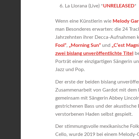
La Llorana (Live) *
UNRELEASED
*
Wenn eine Künstlerin wie
Melody Gar
man Besonderes erwarten: die 24 Track
Jahrzehnten ihrer Decca-Aufnahmen ku
Fool“
,
„Morning Sun“
und
„C’est Magn
zwei bislang unveröffentlichte Titel
be
Porträt einer einzigartigen Sängerin u
Jazz und Pop.
Der erste der beiden bislang unveröffen
Zusammenarbeit von Gardot mit dem 
gemeinsam mit Sängerin Abbey Lincoln
gestrichenen Bass und der akustische 
verstorbenen Haden selbst gespielt.
Der stimmungsvolle mexikanische Fol
Cello, wurde 2019 bei einem Melody-Ga