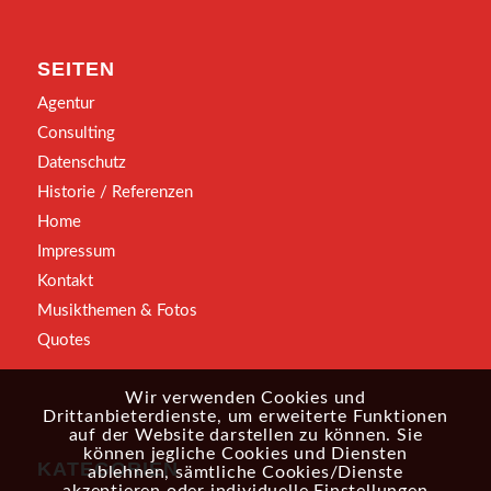
SEITEN
Agentur
Consulting
Datenschutz
Historie / Referenzen
Home
Impressum
Kontakt
Musikthemen & Fotos
Quotes
Wir verwenden Cookies und
Drittanbieterdienste, um erweiterte Funktionen
auf der Website darstellen zu können. Sie
können jegliche Cookies und Diensten
KATEGORIEN
ablehnen, sämtliche Cookies/Dienste
akzeptieren oder individuelle Einstellungen