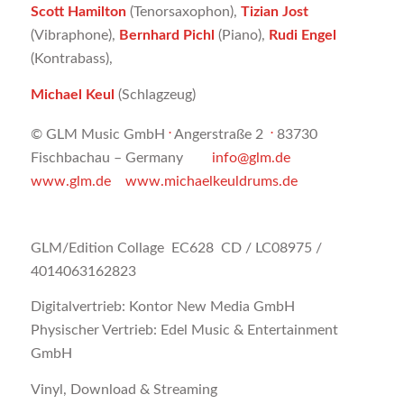
Scott Hamilton
(Tenorsaxophon),
Tizian Jost
(Vibraphone),
Bernhard Pichl
(Piano),
Rudi Engel
(Kontrabass),
Michael Keul
(Schlagzeug)
.
.
© GLM Music GmbH
Angerstraße 2
83730
Fischbachau – Germany
info@glm.de
www.glm.de
www.michaelkeuldrums.de
GLM/Edition Collage EC628 CD / LC08975 /
4014063162823
Digitalvertrieb: Kontor New Media GmbH
Physischer Vertrieb: Edel Music & Entertainment
GmbH
Vinyl, Download & Streaming