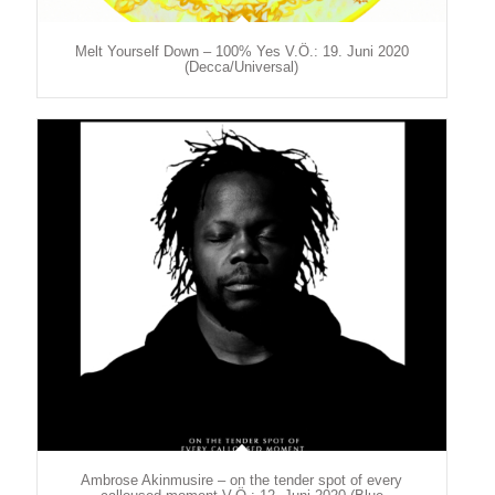
Melt Yourself Down – 100% Yes V.Ö.: 19. Juni 2020
(Decca/Universal)
Ambrose Akinmusire – on the tender spot of every