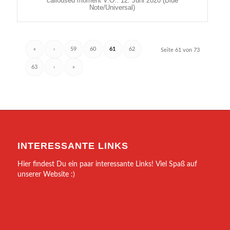
calloused moment V.Ö.: 12. Juni 2020 (Blue
Note/Universal)
«
‹
59
60
61
62
Seite 61 von 73
63
›
»
INTERESSANTE LINKS
Hier findest Du ein paar interessante Links! Viel Spaß auf
unserer Website :)