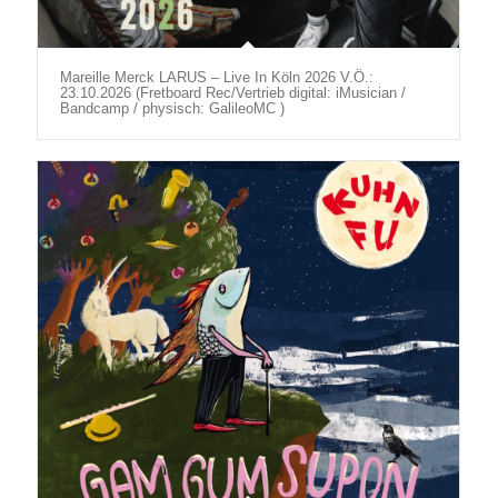
Mareille Merck LARUS – Live In Köln 2026 V.Ö.:
23.10.2026 (Fretboard Rec/Vertrieb digital: iMusician /
Bandcamp / physisch: GalileoMC )