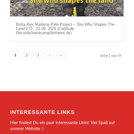
Britta Rex Madame Pele Project – She Who Shapes The
Land V.Ö.: 21.08. 2026 (Cattitude
Records/bandcamp/brittarex.de)
1
2
3
›
»
Seite 1 von 59
INTERESSANTE LINKS
Hier findest Du ein paar interessante Links! Viel Spaß auf
unserer Website :)