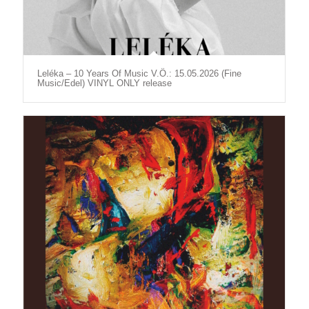
Leléka – 10 Years Of Music V.Ö.: 15.05.2026 (Fine
Music/Edel) VINYL ONLY release