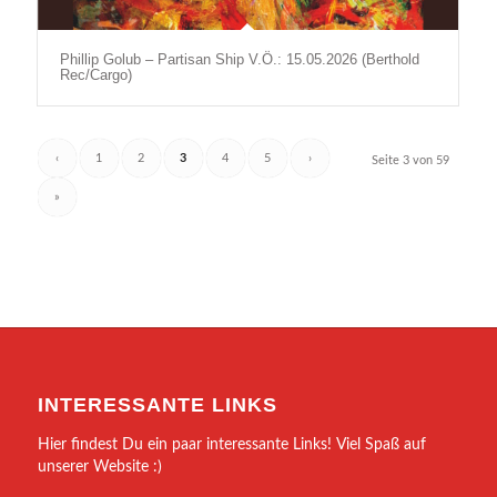
Phillip Golub – Partisan Ship V.Ö.: 15.05.2026 (Berthold
Rec/Cargo)
‹
1
2
3
4
5
›
Seite 3 von 59
»
INTERESSANTE LINKS
Hier findest Du ein paar interessante Links! Viel Spaß auf
unserer Website :)