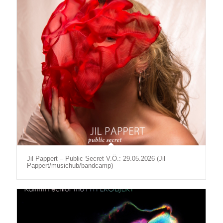
Jil Pappert – Public Secret V.Ö.: 29.05.2026 (Jil
Pappert/musichub/bandcamp)