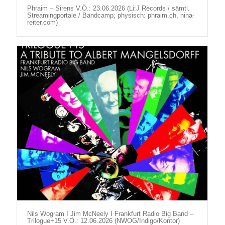
Phraim – Sirens V.Ö.: 23.06.2026 (Li:J Records / sämtl.
Streamingportale / Bandcamp; physisch: phraim.ch, nina-
reiter.com)
Nils Wogram I Jim McNeely I Frankfurt Radio Big Band –
Trilogue+15 V.Ö.: 12.06.2026 (NWOG/Indigo/Kontor)