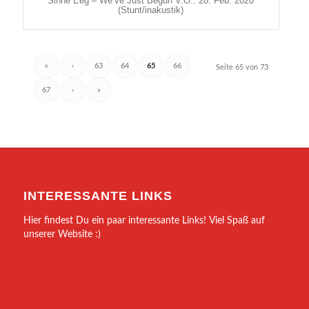
Sinne Eeg – We’ve Just Begun V.Ö.: 28. Feb. 2020
(Stunt/inakustik)
«
‹
63
64
65
66
Seite 65 von 73
67
›
»
INTERESSANTE LINKS
Hier findest Du ein paar interessante Links! Viel Spaß auf
unserer Website :)