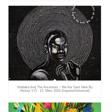
Shabaka And The Ancestors – We Are Sent Here By
History V.Ö.: 13. März 2020 (Impulse/Universal)