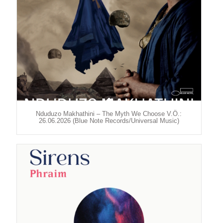
Nduduzo Makhathini – The Myth We Choose V.Ö.:
26.06.2026 (Blue Note Records/Universal Music)