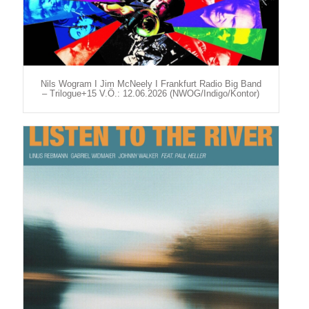
Nils Wogram I Jim McNeely I Frankfurt Radio Big Band
– Trilogue+15 V.Ö.: 12.06.2026 (NWOG/Indigo/Kontor)