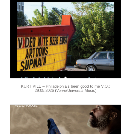
KURT VILE – Philadelphia’s been good to me V.Ö.:
29.05.2026 (Verve/Universal Music)