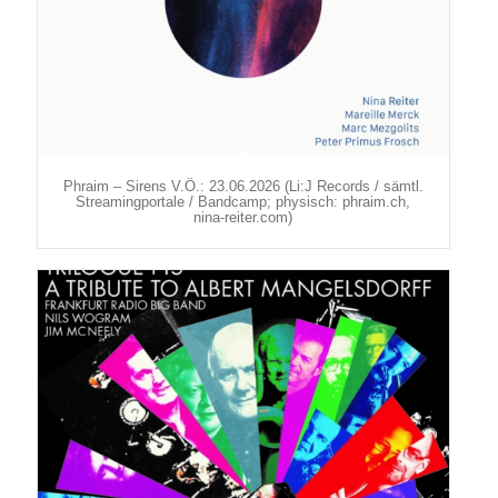
Phraim – Sirens V.Ö.: 23.06.2026 (Li:J Records / sämtl.
Streamingportale / Bandcamp; physisch: phraim.ch,
nina-reiter.com)