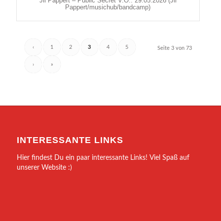
Jil Pappert – Public Secret V.Ö.: 29.05.2026 (Jil
Pappert/musichub/bandcamp)
‹
1
2
3
4
5
Seite 3 von 73
›
»
INTERESSANTE LINKS
Hier findest Du ein paar interessante Links! Viel Spaß auf
unserer Website :)